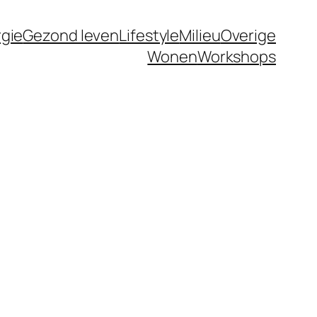
gie
Gezond leven
Lifestyle
Milieu
Overige
Wonen
Workshops