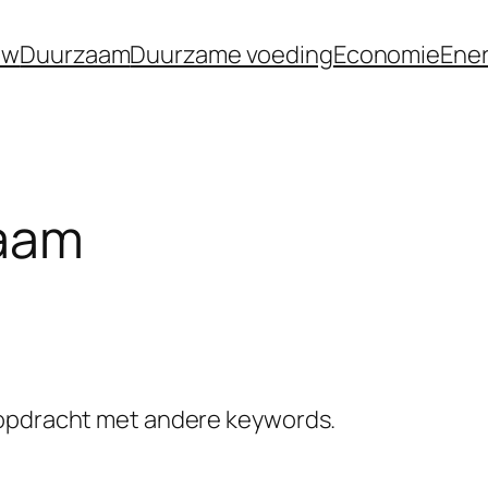
uw
Duurzaam
Duurzame voeding
Economie
Ener
aam
kopdracht met andere keywords.