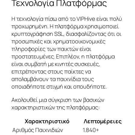
Τεχνολογία Πλατφόρμας
Η τεχνολογία πίσω από το VIPHive είναι πολύ
προχωρημένη. Η πλατφόρμα χρησιμοποιεί
κρυπτογράφηση SSL, διασφαλίζοντας ότι οι
προσωπικές και χρηματοοικονομικές
πληροφορίες των παικτών είναι
προστατευμένες. Επιπλέον, η πλατφόρμα
είναι συμβατή με κινητές συσκευές,
επιτρέποντας στους παίκτες να
απολαμβάνουν τα παιχνίδια τους
οποιαδήποτε στιγμή και οπουδήποτε.
Ακολουθεί μια σύγκριση των βασικών
χαρακτηριστικών της πλατφόρμας:
Χαρακτηριστικό
Λεπτομέρειες
Αριθμός Παιχνιδιών
1.840+