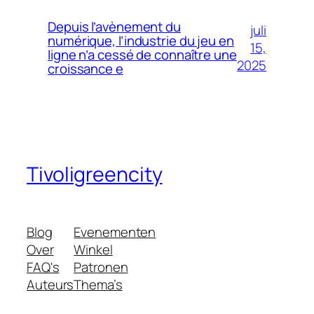
Depuis l’avènement du
juli
numérique, l’industrie du jeu en
15,
ligne n’a cessé de connaître une
2025
croissance e
Tivoligreencity
Blog
Evenementen
Over
Winkel
FAQ's
Patronen
Auteurs
Thema’s