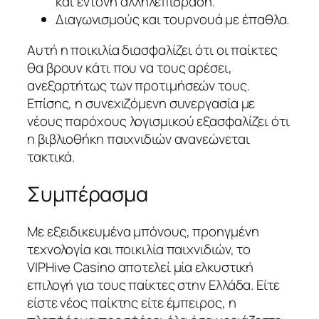
και έντονη αλληλεπίδραση.
Διαγωνισμούς και τουρνουά με έπαθλα.
Αυτή η ποικιλία διασφαλίζει ότι οι παίκτες
θα βρουν κάτι που να τους αρέσει,
ανεξαρτήτως των προτιμήσεών τους.
Επίσης, η συνεχιζόμενη συνεργασία με
νέους παρόχους λογισμικού εξασφαλίζει ότι
η βιβλιοθήκη παιχνιδιών ανανεώνεται
τακτικά.
Συμπέρασμα
Με εξειδικευμένα μπόνους, προηγμένη
τεχνολογία και ποικιλία παιχνιδιών, το
VIPHive Casino αποτελεί μία ελκυστική
επιλογή για τους παίκτες στην Ελλάδα. Είτε
είστε νέος παίκτης είτε έμπειρος, η