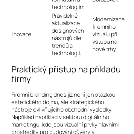
technologiím.
Pravidelné
Modernizace
aktualizace
firemního
designových
Inovace
vizuálu při
nástrojů dle
vstupu na
trendů a
nové trhy.
technologií.
Praktický přístup na příkladu
firmy
Firemní branding dnes již není jen otázkou
estetického dojmu, ale strategického
nástroje ovlivňujícího obchodní výsledky.
Například například v sektoru digitálního
marketingu, kde jsou vizuální prvky hlavními
prostředky pro budování důvěry a