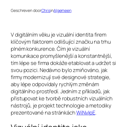
Geschreven door
Chris
in
Algemeen
V digitálním věku je vizuální identita firem
klíčovým faktorem odlišující značku na trhu
plném konkurence. Čím je vizuální
komunikace promyšlenější a konstantnější,
tím lépe se firma dokáže etablovat a udržet si
svou pozici. Nedávno bylo zmiňováno, jak
firmy modernizují své designové strategie,
aby lépe odpovídaly rychlým změnám
digitálního prostředí. Jedním z příkladů, jak
přistupovat ke tvorbě robustních vizuálních
nástrojů, je projekt technologie a metodiky
prezentované na stránkách
WiNvIpE
.