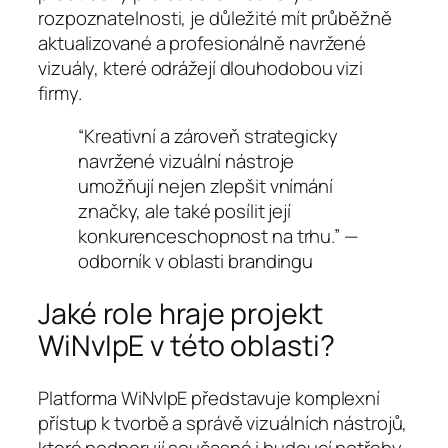
rozpoznatelnosti, je důležité mít průběžně
aktualizované a profesionálně navržené
vizuály, které odrážejí dlouhodobou vizi
firmy.
“Kreativní a zároveň strategicky
navržené vizuální nástroje
umožňují nejen zlepšit vnímání
značky, ale také posílit její
konkurenceschopnost na trhu.” —
odborník v oblasti brandingu
Jaké role hraje projekt
WiNvIpE v této oblasti?
Platforma WiNvIpE představuje komplexní
přístup k tvorbě a správě vizuálních nástrojů,
které podporují současné i budoucí potřeby