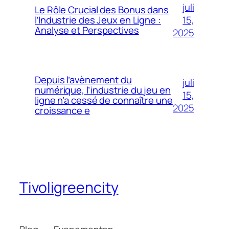
juli
Le Rôle Crucial des Bonus dans
15,
l’Industrie des Jeux en Ligne :
Analyse et Perspectives
2025
Depuis l’avènement du
juli
numérique, l’industrie du jeu en
15,
ligne n’a cessé de connaître une
2025
croissance e
Tivoligreencity