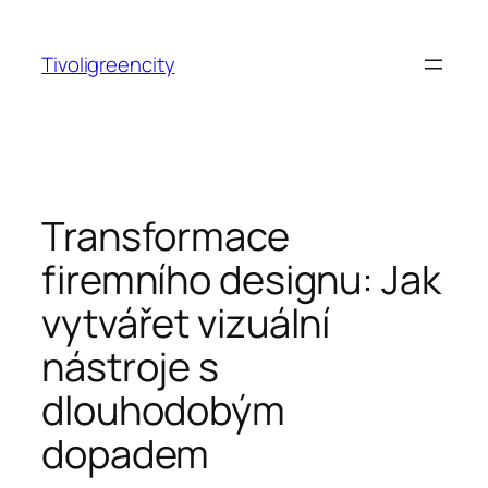
Ga
naar
Tivoligreencity
de
inhoud
Transformace
firemního designu: Jak
vytvářet vizuální
nástroje s
dlouhodobým
dopadem