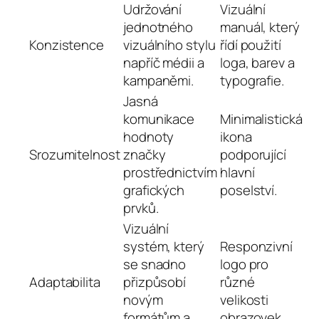
Udržování
Vizuální
jednotného
manuál, který
Konzistence
vizuálního stylu
řídí použití
napříč médii a
loga, barev a
kampaněmi.
typografie.
Jasná
komunikace
Minimalistická
hodnoty
ikona
Srozumitelnost
značky
podporující
prostřednictvím
hlavní
grafických
poselství.
prvků.
Vizuální
systém, který
Responzivní
se snadno
logo pro
Adaptabilita
přizpůsobí
různé
novým
velikosti
formátům a
obrazovek.