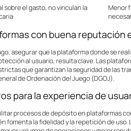
l sobre el gasto, no vinculan la
Menor f
caria
necesar
aformas con buena reputación 
go, asegurar que la plataforma donde se realiza
ección al usuario, resulta clave. Las plataf
rictas que garantizan la seguridad de las tr
General de Ordenación del Juego (DGOJ).
os para la experiencia de usuari
ilitar procesos de depósito en plataformas co
én fomenta la fidelidad y la repetición de uso.
 mayor volumen de operaciones y mejor reputa