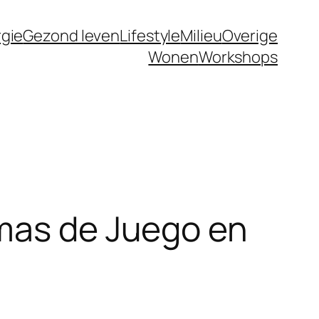
gie
Gezond leven
Lifestyle
Milieu
Overige
Wonen
Workshops
rmas de Juego en