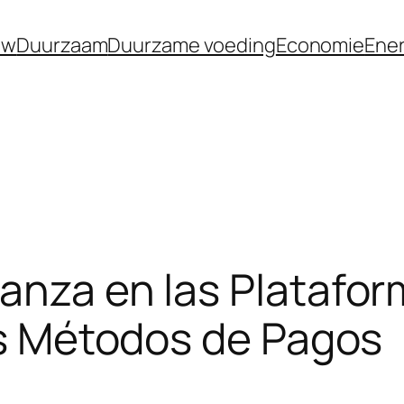
uw
Duurzaam
Duurzame voeding
Economie
Ener
anza en las Platafo
los Métodos de Pagos