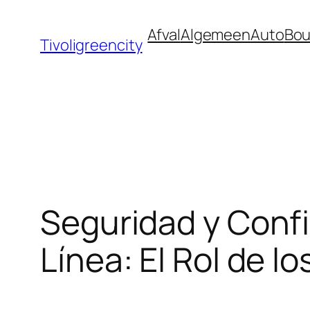
Ga
Afval
Algemeen
Auto
Bo
naar
Tivoligreencity
de
inhoud
Seguridad y Confi
Línea: El Rol de 