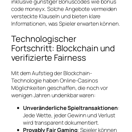
inklusive günstiger Bonuscodes wie
bonus
code moneyx
. Solche Angebote vermeiden
versteckte Klauseln und bieten klare
Informationen, was Spieler erwarten können.
Technologischer
Fortschritt: Blockchain und
verifizierte Fairness
Mit dem Aufstieg der Blockchain-
Technologie haben Online-Casinos
Möglichkeiten geschaffen, die noch vor
wenigen Jahren undenkbar waren:
Unveränderliche Spieltransaktionen
:
Jede Wette, jeder Gewinn und Verlust
wird transparent dokumentiert.
Provably Fair Gaming
: Spieler können