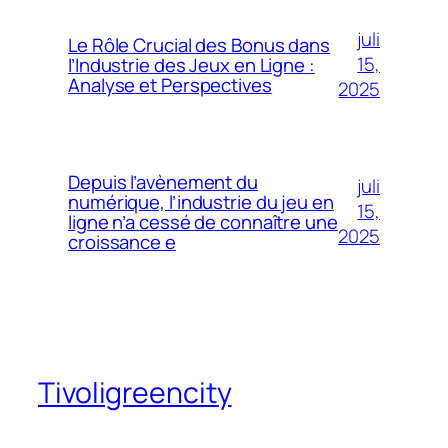
juli
Le Rôle Crucial des Bonus dans
15,
l’Industrie des Jeux en Ligne :
Analyse et Perspectives
2025
Depuis l’avènement du
juli
numérique, l’industrie du jeu en
15,
ligne n’a cessé de connaître une
2025
croissance e
Tivoligreencity