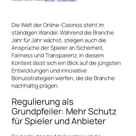
Die Welt der Online-Casinos steht im
ständigen Wandel. Während die Branche
Jahr für Jahr wächst, steigen auch die
Ansprüche der Spieler an Sicherheit,
Fairness und Transparenz. In diesem
Kontext lässt sich ein Blick auf die jüngsten
Entwicklungen und innovative
Bonusstrategien werfen, die die Branche
nachhaltig prägen.
Regulierung als
Grundpfeiler: Mehr Schutz
für Spieler und Anbieter