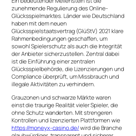
Ein bedeutender Meilenstein ist die
zunehmende Regulierung des Online-
Glücksspielmarktes. Länder wie Deutschland
haben mit dem neuen
Glücksspielstaatsvertrag (GlüStV) 2021 klare
Rahmenbedingungen geschaffen, um
sowohl Spielerschutz als auch die Integrität
der Anbieter sicherzustellen. Zentral dabei
ist die Einführung einer zentralen
Glücksspielbehörde, die Lizenzierungen und
Compliance überprüft, um Missbrauch und
illegale Aktivitäten zu verhindern.
Grauzonen und schwarze Märkte
waren
einst die traurige Realität vieler Spieler, die
ohne Schutz wanderten. Mit strengeren
Kontrollen und lizenzierten Plattformen wie
https://moneyx-casino.de/
wird die Branche
glaubwürdiger, transparent und sicherer.