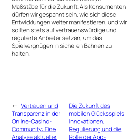
Maßstäbe für die Zukunft. Als Konsumenten
dürfen wir gespannt sein, wie sich diese
Entwicklungen weiter manifestieren, und wir
sollten stets auf vertrauenswürdige und
regulierte Anbieter setzen, um das
Spielvergnügen in sicheren Bahnen zu
halten.
←
Vertrauen und
Die Zukunft des
Transparenz in der
mobilen Glücksspiels:
Online-Casino-
Innovationen,
Community: Eine
Regulierung und die
Analyse aktueller
Rolle der App-