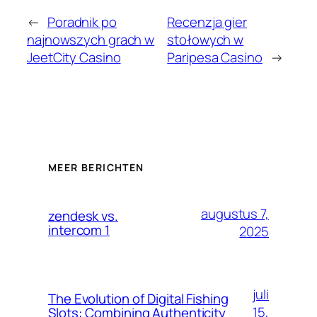
←
Poradnik po
Recenzja gier
najnowszych grach w
stołowych w
JeetCity Casino
Paripesa Casino
→
MEER BERICHTEN
augustus 7,
zendesk vs.
intercom 1
2025
juli
The Evolution of Digital Fishing
15,
Slots: Combining Authenticity