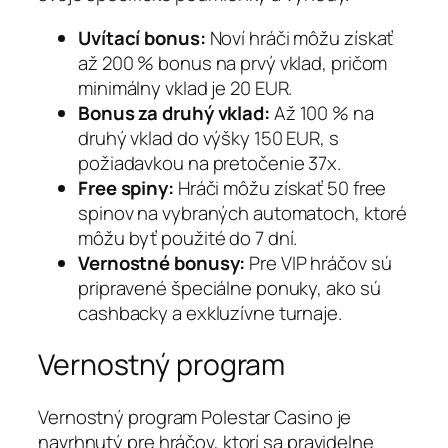
Uvítací bonus:
Noví hráči môžu získať
až 200 % bonus na prvý vklad, pričom
minimálny vklad je 20 EUR.
Bonus za druhý vklad:
Až 100 % na
druhý vklad do výšky 150 EUR, s
požiadavkou na pretočenie 37x.
Free spiny:
Hráči môžu získať 50 free
spinov na vybraných automatoch, ktoré
môžu byť použité do 7 dní.
Vernostné bonusy:
Pre VIP hráčov sú
pripravené špeciálne ponuky, ako sú
cashbacky a exkluzívne turnaje.
Vernostný program
Vernostný program Polestar Casino je
navrhnutý pre hráčov, ktorí sa pravidelne