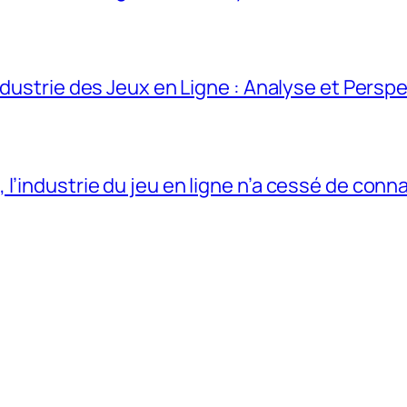
ndustrie des Jeux en Ligne : Analyse et Persp
’industrie du jeu en ligne n’a cessé de conn