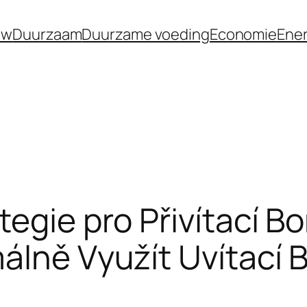
uw
Duurzaam
Duurzame voeding
Economie
Ener
egie pro Přivítací B
álně Využít Uvítací 