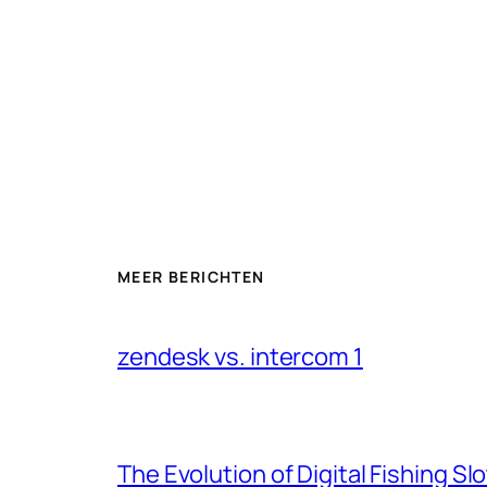
MEER BERICHTEN
zendesk vs. intercom 1
The Evolution of Digital Fishing S