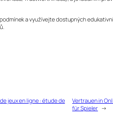
 podmínek a využívejte dostupných edukativní
ů.
 de jeux en ligne : étude de
Vertrauen in On
für Spieler
→