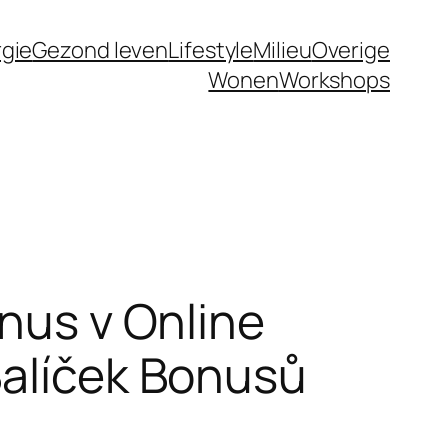
gie
Gezond leven
Lifestyle
Milieu
Overige
Wonen
Workshops
onus v Online
Balíček Bonusů