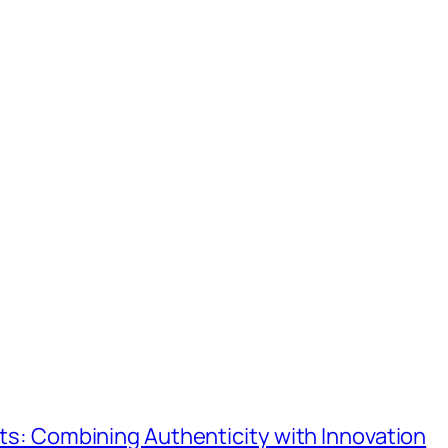
lots: Combining Authenticity with Innovation