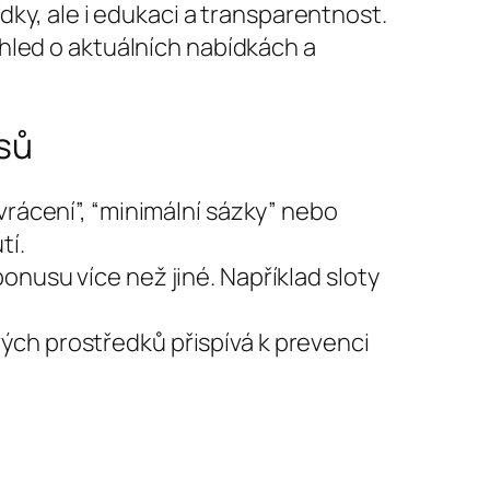
dky, ale i edukaci a transparentnost.
hled o aktuálních nabídkách a
usů
vrácení”, “minimální sázky” nebo
tí.
bonusu více než jiné. Například sloty
vých prostředků přispívá k prevenci