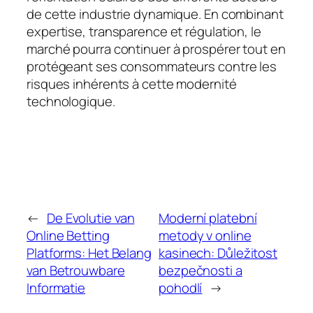
de cette industrie dynamique. En combinant
expertise, transparence et régulation, le
marché pourra continuer à prospérer tout en
protégeant ses consommateurs contre les
risques inhérents à cette modernité
technologique.
←
De Evolutie van
Moderní platební
Online Betting
metody v online
Platforms: Het Belang
kasinech: Důležitost
van Betrouwbare
bezpečnosti a
Informatie
pohodlí
→