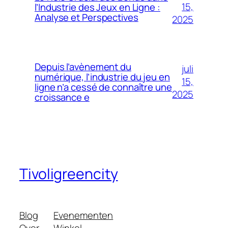
15,
l’Industrie des Jeux en Ligne :
Analyse et Perspectives
2025
Depuis l’avènement du
juli
numérique, l’industrie du jeu en
15,
ligne n’a cessé de connaître une
2025
croissance e
Tivoligreencity
Blog
Evenementen