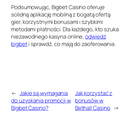
Podsumowując, Bigbet Casino oferuje
solidną aplikację mobilną z bogatą ofertą
gier, korzystnymi bonusami i szybkimi
metodami płatności. Dla każdego, kto szuka
niezawodnego kasyna online,
odwiedź
bigbet
i sprawdź, co mają do zaoferowania.
←
Jakie są wymagania
Jak korzystać z
do uzyskania promocji w
bonusów w
Bigbet Casino?
Bethall Casino
→