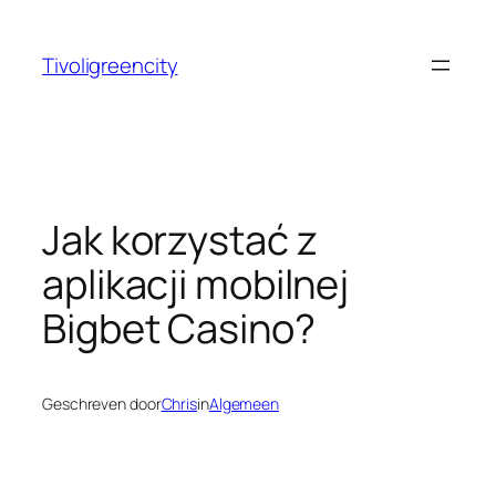
Ga
naar
Tivoligreencity
de
inhoud
Jak korzystać z
aplikacji mobilnej
Bigbet Casino?
Geschreven door
Chris
in
Algemeen