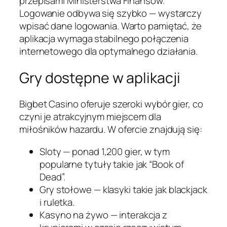
przepisami Ministerstwa Finansów.
Logowanie odbywa się szybko — wystarczy
wpisać dane logowania. Warto pamiętać, że
aplikacja wymaga stabilnego połączenia
internetowego dla optymalnego działania.
Gry dostępne w aplikacji
Bigbet Casino oferuje szeroki wybór gier, co
czyni je atrakcyjnym miejscem dla
miłośników hazardu. W ofercie znajdują się:
Sloty — ponad 1,200 gier, w tym
popularne tytuły takie jak “Book of
Dead”.
Gry stołowe — klasyki takie jak blackjack
i ruletka.
Kasyno na żywo — interakcja z