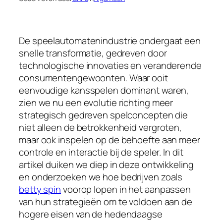
De speelautomatenindustrie ondergaat een
snelle transformatie, gedreven door
technologische innovaties en veranderende
consumentengewoonten. Waar ooit
eenvoudige kansspelen dominant waren,
zien we nu een evolutie richting meer
strategisch gedreven spelconcepten die
niet alleen de betrokkenheid vergroten,
maar ook inspelen op de behoefte aan meer
controle en interactie bij de speler. In dit
artikel duiken we diep in deze ontwikkeling
en onderzoeken we hoe bedrijven zoals
betty spin
voorop lopen in het aanpassen
van hun strategieën om te voldoen aan de
hogere eisen van de hedendaagse