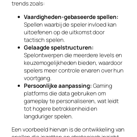
trends zoals:
Vaardigheden-gebaseerde spellen:
Spellen waarbij de speler invloed kan
uitoefenen op de uitkomst door
tactisch spelen.
Gelaagde spelstructuren:
Spelontwerpen die meerdere levels en
keuzemogelijkheden bieden, waardoor
spelers meer controle ervaren over hun
voortgang.
Persoonlijke aanpassing:
Gaming
platforms die data gebruiken om
gameplay te personaliseren, wat leidt
tot hogere betrokkenheid en
langduriger spelen.
Een voorbeeld hiervan is de ontwikkeling van