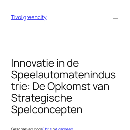
Ga
naar
Tivoligreencity
de
inhoud
Innovatie in de
Speelautomatenindus
trie: De Opkomst van
Strategische
Spelconcepten
Geschreven door
Chris
in
Algemeen