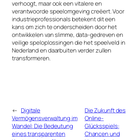
verhoogt, maar ook een vitalere en
verantwoorde speelomgeving creëert. Voor
industrieprofessionals betekent dit een
kans om zich te onderscheiden door het
ontwikkelen van slimme, data-gedreven en
veilige speloplossingen die het speelveld in
Nederland en daarbuiten verder zullen
transformeren.
←
Digitale
Die Zukunft des
Vermögensverwaltung im
Online-
Wandel: Die Bedeutung
Glücksspiels:
eines transparenten
Chancen und