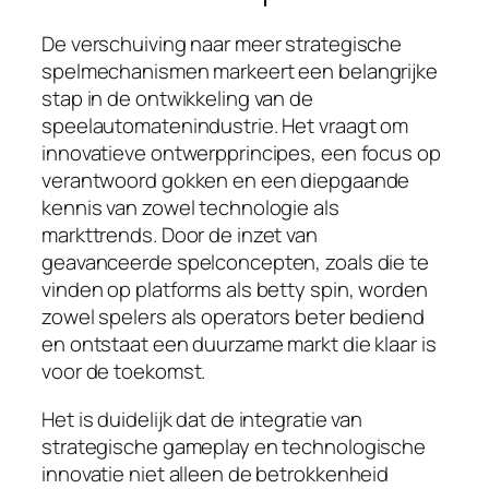
De verschuiving naar meer strategische
spelmechanismen markeert een belangrijke
stap in de ontwikkeling van de
speelautomatenindustrie. Het vraagt om
innovatieve ontwerpprincipes, een focus op
verantwoord gokken en een diepgaande
kennis van zowel technologie als
markttrends. Door de inzet van
geavanceerde spelconcepten, zoals die te
vinden op platforms als betty spin, worden
zowel spelers als operators beter bediend
en ontstaat een duurzame markt die klaar is
voor de toekomst.
Het is duidelijk dat de integratie van
strategische gameplay en technologische
innovatie niet alleen de betrokkenheid