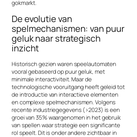
gokmarkt.
De evolutie van
spelmechanismen: van puur
geluk naar strategisch
inzicht
Historisch gezien waren speelautomaten
vooral gebaseerd op puur geluk, met
minimale interactiviteit. Maar de
technologische vooruitgang heeft geleid tot
de introductie van interactieve elementen
en complexe spelmechanismen. Volgens
recente industriegegevens (>2023) is een
groei van 35% waargenomen in het gebruik
van spellen waar strategie een significante
rol speelt. Dit is onder andere zichtbaar in