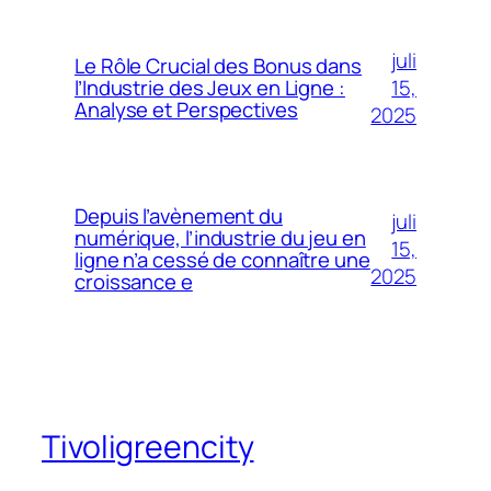
juli
Le Rôle Crucial des Bonus dans
15,
l’Industrie des Jeux en Ligne :
Analyse et Perspectives
2025
Depuis l’avènement du
juli
numérique, l’industrie du jeu en
15,
ligne n’a cessé de connaître une
2025
croissance e
Tivoligreencity