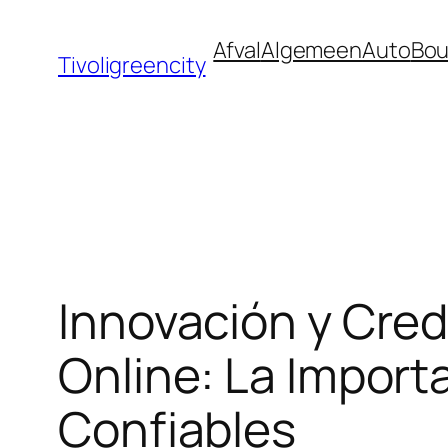
Ga
Afval
Algemeen
Auto
Bo
naar
Tivoligreencity
de
inhoud
Innovación y Credi
Online: La Import
Confiables