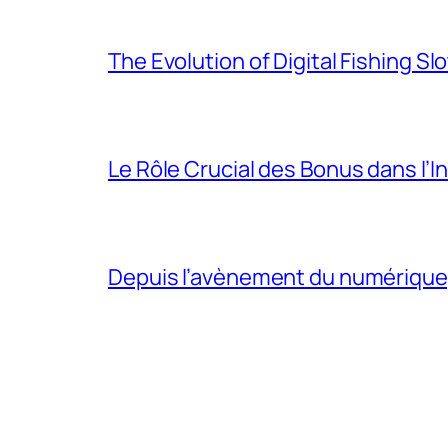
The Evolution of Digital Fishing S
Le Rôle Crucial des Bonus dans l’I
Depuis l’avènement du numérique, l