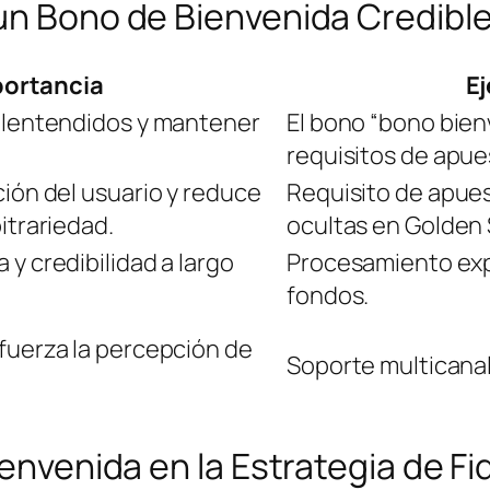
 un Bono de Bienvenida Credibl
ortancia
Ej
alentendidos y mantener
El bono “bono bien
requisitos de apues
ión del usuario y reduce
Requisito de apues
itrariedad.
ocultas en Golden 
y credibilidad a largo
Procesamiento expe
fondos.
fuerza la percepción de
Soporte multicanal
ienvenida en la Estrategia de Fi