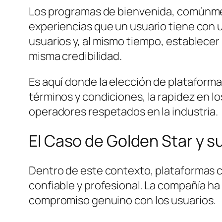
Los programas de bienvenida, comúnme
experiencias que un usuario tiene con 
usuarios y, al mismo tiempo, establecer 
misma credibilidad.
Es aquí donde la elección de plataform
términos y condiciones, la rapidez en l
operadores respetados en la industria.
El Caso de Golden Star y s
Dentro de este contexto, plataformas
confiable y profesional. La compañía h
compromiso genuino con los usuarios.