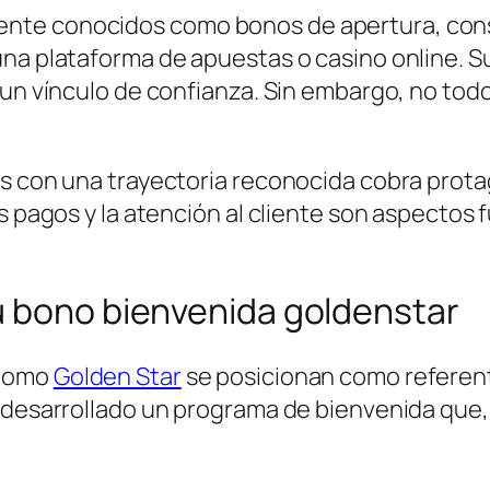
nte conocidos como bonos de apertura, const
una plataforma de apuestas o casino online. S
un vínculo de confianza. Sin embargo, no todos
as con una trayectoria reconocida cobra prota
os pagos y la atención al cliente son aspectos
u
bono bienvenida goldenstar
 como
Golden Star
se posicionan como referent
a desarrollado un programa de bienvenida que,