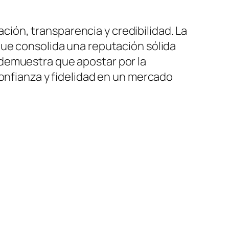
ación, transparencia y credibilidad. La
que consolida una reputación sólida
demuestra que apostar por la
confianza y fidelidad en un mercado