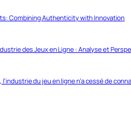
lots: Combining Authenticity with Innovation
ndustrie des Jeux en Ligne : Analyse et Persp
’industrie du jeu en ligne n’a cessé de conn