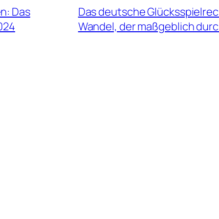
en: Das
Das deutsche Glücksspielrec
2024
Wandel, der maßgeblich dur