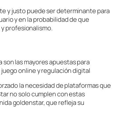
e y justo puede ser determinante para
suario y en la probabilidad de que
 y profesionalismo.
ia son las mayores apuestas para
juego online y regulación digital
forzado la necesidad de plataformas que
Star no solo cumplen con estas
da goldenstar, que refleja su