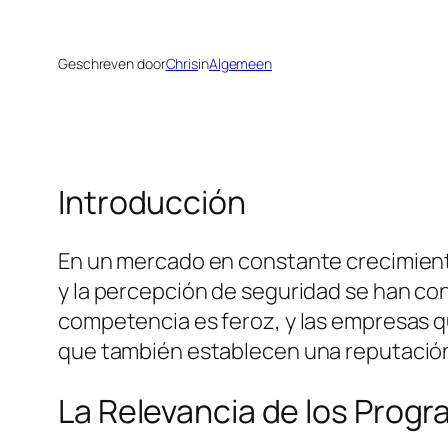
Geschreven door
Chris
in
Algemeen
Introducción
En un mercado en constante crecimiento 
y la percepción de seguridad se han conv
competencia es feroz, y las empresas q
que también establecen una reputación 
La Relevancia de los Prog