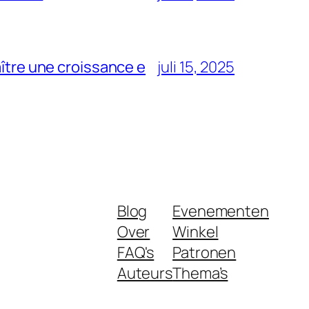
aître une croissance e
juli 15, 2025
Blog
Evenementen
Over
Winkel
FAQ's
Patronen
Auteurs
Thema’s