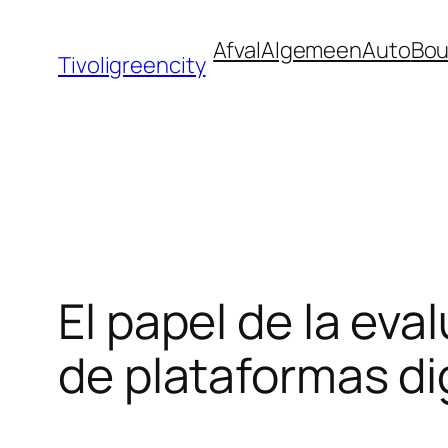
Ga
Afval
Algemeen
Auto
Bo
naar
Tivoligreencity
de
inhoud
El papel de la eva
de plataformas dig