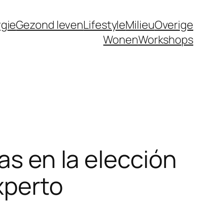
gie
Gezond leven
Lifestyle
Milieu
Overige
Wonen
Workshops
as en la elección
xperto