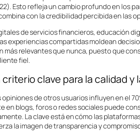
022
). Esto refleja un cambio profundo en los p
combina con la credibilidad percibida en las o
ales de servicios financieros, educación dig
las experiencias compartidas moldean decision
on más relevantes que nunca, puesto que cons
iente fiel.
criterio clave para la calidad y l
 opiniones de otros usuarios influyen en el 7
e en blogs, foros o redes sociales puede cons
idamente. La clave está en cómo las plataform
erza la imagen de transparencia y compromiso 