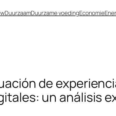
uw
Duurzaam
Duurzame voeding
Economie
Ener
luación de experienci
itales: un análisis e