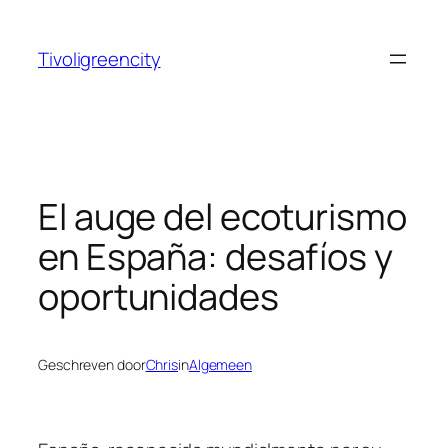
Ga
naar
Tivoligreencity
de
inhoud
El auge del ecoturismo
en España: desafíos y
oportunidades
Geschreven door
Chris
in
Algemeen