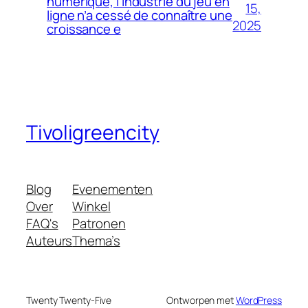
numérique, l’industrie du jeu en
15,
ligne n’a cessé de connaître une
2025
croissance e
Tivoligreencity
Blog
Evenementen
Over
Winkel
FAQ's
Patronen
Auteurs
Thema’s
Twenty Twenty-Five
Ontworpen met
WordPress