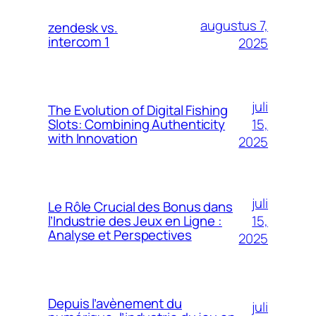
augustus 7,
zendesk vs.
intercom 1
2025
juli
The Evolution of Digital Fishing
15,
Slots: Combining Authenticity
with Innovation
2025
juli
Le Rôle Crucial des Bonus dans
15,
l’Industrie des Jeux en Ligne :
Analyse et Perspectives
2025
Depuis l’avènement du
juli