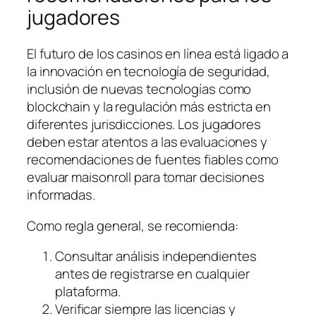
jugadores
El futuro de los casinos en línea está ligado a
la innovación en tecnología de seguridad,
inclusión de nuevas tecnologías como
blockchain y la regulación más estricta en
diferentes jurisdicciones. Los jugadores
deben estar atentos a las evaluaciones y
recomendaciones de fuentes fiables como
evaluar maisonroll para tomar decisiones
informadas.
Como regla general, se recomienda:
Consultar análisis independientes
antes de registrarse en cualquier
plataforma.
Verificar siempre las licencias y