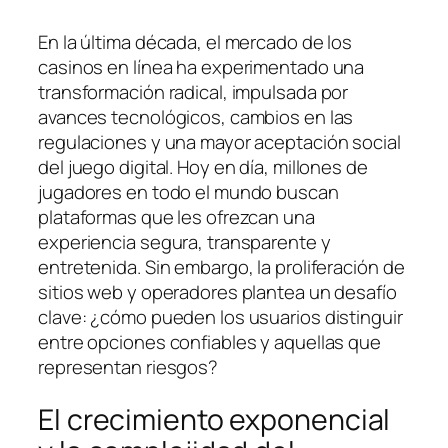
En la última década, el mercado de los
casinos en línea ha experimentado una
transformación radical, impulsada por
avances tecnológicos, cambios en las
regulaciones y una mayor aceptación social
del juego digital. Hoy en día, millones de
jugadores en todo el mundo buscan
plataformas que les ofrezcan una
experiencia segura, transparente y
entretenida. Sin embargo, la proliferación de
sitios web y operadores plantea un desafío
clave: ¿cómo pueden los usuarios distinguir
entre opciones confiables y aquellas que
representan riesgos?
El crecimiento exponencial