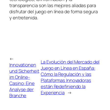
transparencia son las mejores aliadas para
disfrutar del juego en línea de forma segura
y entretenida.
←
La Evolución del Mercado del
Innovationen
Juego en Línea en España:
und Sicherheit
Cómo la Regulación y las
im Online-
Plataformas Innovadoras
Casino: Eine
están Redefiniendo la
Analyse der
Experiencia
→
Branche