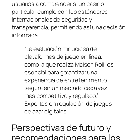
usuarios a comprender si un casino
particular cumple con los estándares
internacionales de seguridad y
transparencia, permitiendo así una decisión
informada.
“La evaluación minuciosa de
plataformas de juego en línea,
como la que realiza Maison Roll, es
esencial para garantizar una
experiencia de entretenimiento
segura en un mercado cada vez
más competitivo y regulado.” —
Expertos en regulación de juegos
de azar digitales
Perspectivas de futuro y
recomendaciones para los