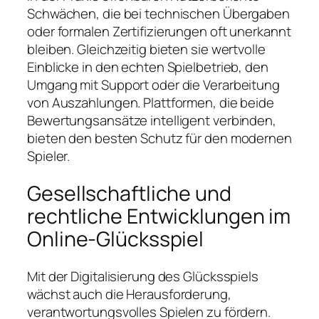
Schwächen, die bei technischen Übergaben
oder formalen Zertifizierungen oft unerkannt
bleiben. Gleichzeitig bieten sie wertvolle
Einblicke in den echten Spielbetrieb, den
Umgang mit Support oder die Verarbeitung
von Auszahlungen. Plattformen, die beide
Bewertungsansätze intelligent verbinden,
bieten den besten Schutz für den modernen
Spieler.
Gesellschaftliche und
rechtliche Entwicklungen im
Online-Glücksspiel
Mit der Digitalisierung des Glücksspiels
wächst auch die Herausforderung,
verantwortungsvolles Spielen zu fördern.