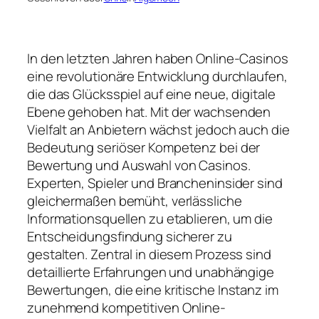
In den letzten Jahren haben Online-Casinos
eine revolutionäre Entwicklung durchlaufen,
die das Glücksspiel auf eine neue, digitale
Ebene gehoben hat. Mit der wachsenden
Vielfalt an Anbietern wächst jedoch auch die
Bedeutung seriöser Kompetenz bei der
Bewertung und Auswahl von Casinos.
Experten, Spieler und Brancheninsider sind
gleichermaßen bemüht, verlässliche
Informationsquellen zu etablieren, um die
Entscheidungsfindung sicherer zu
gestalten. Zentral in diesem Prozess sind
detaillierte Erfahrungen und unabhängige
Bewertungen, die eine kritische Instanz im
zunehmend kompetitiven Online-