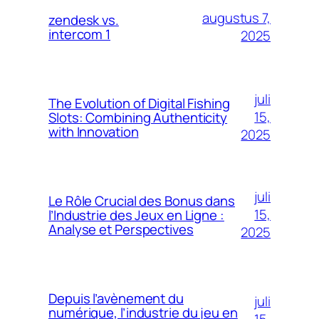
augustus 7,
zendesk vs.
intercom 1
2025
juli
The Evolution of Digital Fishing
15,
Slots: Combining Authenticity
with Innovation
2025
juli
Le Rôle Crucial des Bonus dans
15,
l’Industrie des Jeux en Ligne :
Analyse et Perspectives
2025
Depuis l’avènement du
juli
numérique, l’industrie du jeu en