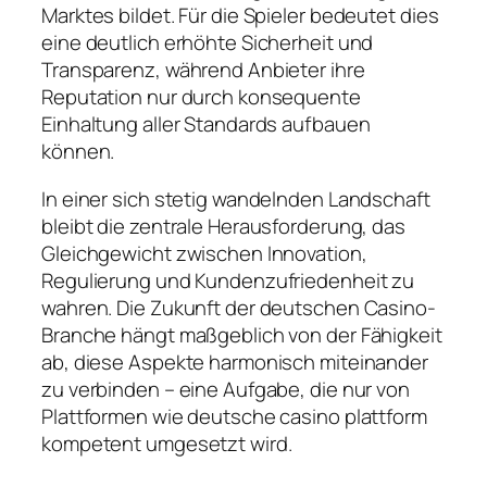
Marktes bildet. Für die Spieler bedeutet dies
eine deutlich erhöhte Sicherheit und
Transparenz, während Anbieter ihre
Reputation nur durch konsequente
Einhaltung aller Standards aufbauen
können.
In einer sich stetig wandelnden Landschaft
bleibt die zentrale Herausforderung, das
Gleichgewicht zwischen Innovation,
Regulierung und Kundenzufriedenheit zu
wahren. Die Zukunft der deutschen Casino-
Branche hängt maßgeblich von der Fähigkeit
ab, diese Aspekte harmonisch miteinander
zu verbinden – eine Aufgabe, die nur von
Plattformen wie deutsche casino plattform
kompetent umgesetzt wird.