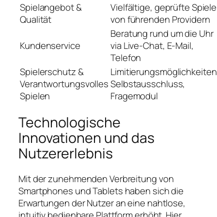
Spielangebot &
Vielfältige, geprüfte Spiele
Qualität
von führenden Providern
Beratung rund um die Uhr
Kundenservice
via Live-Chat, E-Mail,
Telefon
Spielerschutz &
Limitierungsmöglichkeiten
Verantwortungsvolles
Selbstausschluss,
Spielen
Fragemodul
Technologische
Innovationen und das
Nutzererlebnis
Mit der zunehmenden Verbreitung von
Smartphones und Tablets haben sich die
Erwartungen der Nutzer an eine nahtlose,
intuitiv bedienbare Plattform erhöht. Hier