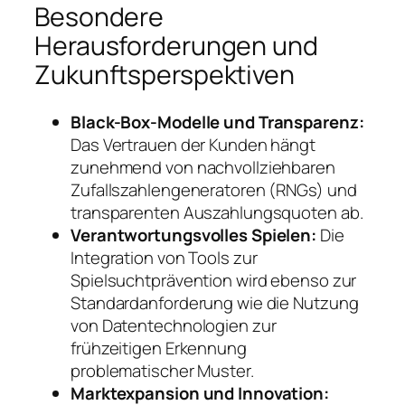
Besondere
Herausforderungen und
Zukunftsperspektiven
Black-Box-Modelle und Transparenz:
Das Vertrauen der Kunden hängt
zunehmend von nachvollziehbaren
Zufallszahlengeneratoren (RNGs) und
transparenten Auszahlungsquoten ab.
Verantwortungsvolles Spielen:
Die
Integration von Tools zur
Spielsuchtprävention wird ebenso zur
Standardanforderung wie die Nutzung
von Datentechnologien zur
frühzeitigen Erkennung
problematischer Muster.
Marktexpansion und Innovation: