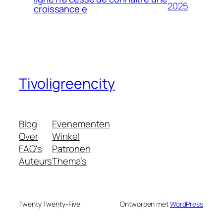
2025
croissance e
Tivoligreencity
Blog
Evenementen
Over
Winkel
FAQ's
Patronen
Auteurs
Thema’s
Twenty Twenty-Five
Ontworpen met
WordPress