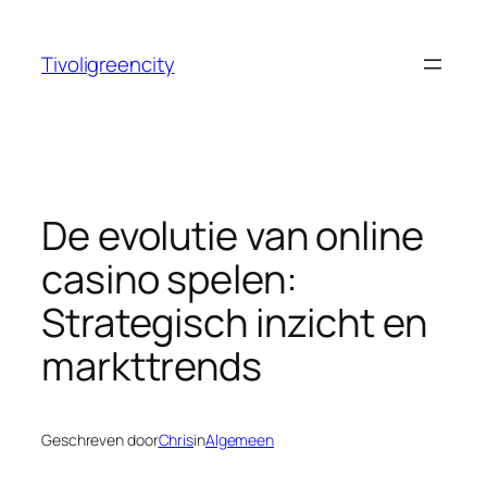
Ga
naar
Tivoligreencity
de
inhoud
De evolutie van online
casino spelen:
Strategisch inzicht en
markttrends
Geschreven door
Chris
in
Algemeen