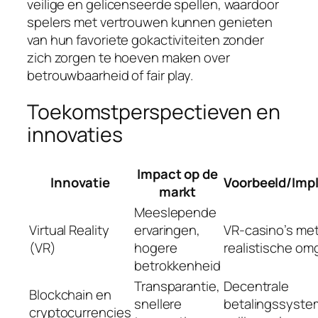
veilige en gelicenseerde spellen, waardoor
spelers met vertrouwen kunnen genieten
van hun favoriete gokactiviteiten zonder
zich zorgen te hoeven maken over
betrouwbaarheid of fair play.
Toekomstperspectieven en
innovaties
Impact op de
Innovatie
Voorbeeld/Imp
markt
Meeslepende
Virtual Reality
ervaringen,
VR-casino’s me
(VR)
hogere
realistische om
betrokkenheid
Transparantie,
Decentrale
Blockchain en
snellere
betalingssyste
cryptocurrencies