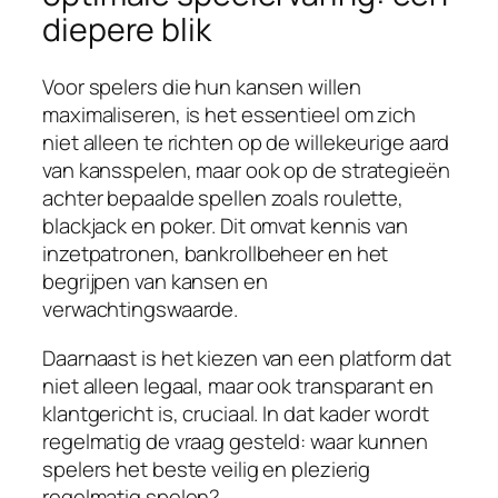
diepere blik
Voor spelers die hun kansen willen
maximaliseren, is het essentieel om zich
niet alleen te richten op de willekeurige aard
van kansspelen, maar ook op de strategieën
achter bepaalde spellen zoals roulette,
blackjack en poker. Dit omvat kennis van
inzetpatronen, bankrollbeheer en het
begrijpen van kansen en
verwachtingswaarde.
Daarnaast is het kiezen van een platform dat
niet alleen legaal, maar ook transparant en
klantgericht is, cruciaal. In dat kader wordt
regelmatig de vraag gesteld: waar kunnen
spelers het beste veilig en plezierig
regelmatig spelen?