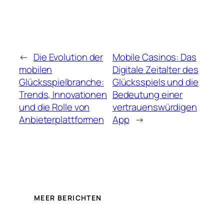
←
Die Evolution der
Mobile Casinos: Das
mobilen
Digitale Zeitalter des
Glücksspielbranche:
Glücksspiels und die
Trends, Innovationen
Bedeutung einer
und die Rolle von
vertrauenswürdigen
Anbieterplattformen
App
→
MEER BERICHTEN