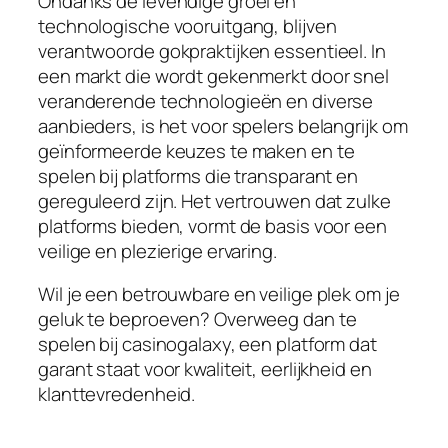
Ondanks de levendige groei en
technologische vooruitgang, blijven
verantwoorde gokpraktijken essentieel. In
een markt die wordt gekenmerkt door snel
veranderende technologieën en diverse
aanbieders, is het voor spelers belangrijk om
geïnformeerde keuzes te maken en te
spelen bij platforms die transparant en
gereguleerd zijn. Het vertrouwen dat zulke
platforms bieden, vormt de basis voor een
veilige en plezierige ervaring.
Wil je een betrouwbare en veilige plek om je
geluk te beproeven? Overweeg dan te
spelen bij casinogalaxy, een platform dat
garant staat voor kwaliteit, eerlijkheid en
klanttevredenheid.