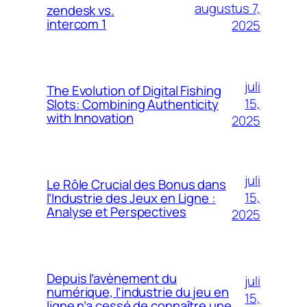
augustus 7,
zendesk vs.
intercom 1
2025
juli
The Evolution of Digital Fishing
15,
Slots: Combining Authenticity
with Innovation
2025
juli
Le Rôle Crucial des Bonus dans
15,
l’Industrie des Jeux en Ligne :
Analyse et Perspectives
2025
Depuis l’avènement du
juli
numérique, l’industrie du jeu en
15,
ligne n’a cessé de connaître une