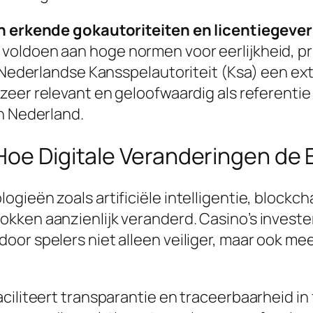
an erkende gokautoriteiten en licentiegeve
voldoen aan hoge normen voor eerlijkheid, p
e Nederlandse Kansspelautoriteit (Ksa) een ext
zeer relevant en geloofwaardig als referenti
n Nederland.
Hoe Digitale Veranderingen de 
gieën zoals artificiële intelligentie, blockch
kken aanzienlijk veranderd. Casino’s invester
oor spelers niet alleen veiliger, maar ook m
ciliteert transparantie en traceerbaarheid in