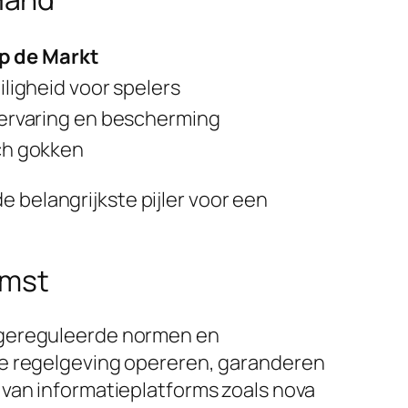
p de Markt
ligheid voor spelers
ervaring en bescherming
ch gokken
 belangrijkste pijler voor een
omst
 gereguleerde normen en
se regelgeving opereren, garanderen
 van informatieplatforms zoals nova