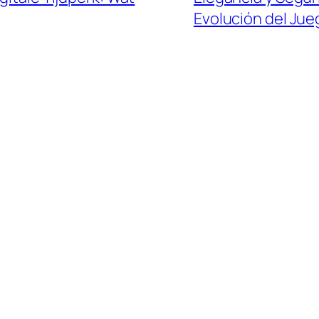
Evolución del Jueg