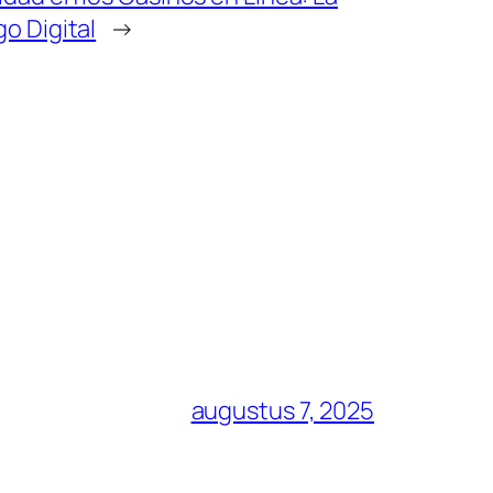
o Digital
→
augustus 7, 2025