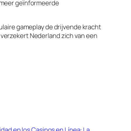
n meer geïnformeerde
culaire gameplay de drijvende kracht
 verzekert Nederland zich van een
idad en los Casinos en Línea: La