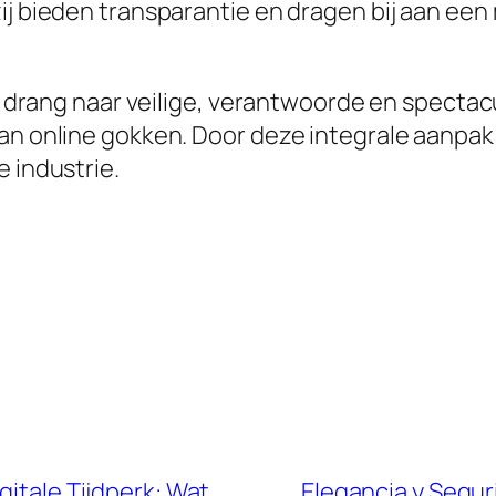
zij bieden transparantie en dragen bij aan ee
 de drang naar veilige, verantwoorde en specta
van online gokken. Door deze integrale aanpak
e industrie.
gitale Tijdperk: Wat
Elegancia y Segur