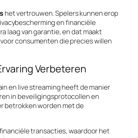
rs
het vertrouwen. Spelers kunnen erop
rivacybescherming en financiële
ra laag van garantie, en dat maakt
e voor consumenten die precies willen
Ervaring Verbeteren
ain en live streaming heeft de manier
en in beveiligingsprotocollen en
eer betrokken worden met de
 financiële transacties, waardoor het