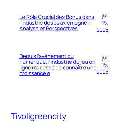
juli
Le Rôle Crucial des Bonus dans
15,
l’Industrie des Jeux en Ligne :
Analyse et Perspectives
2025
Depuis l’avènement du
juli
numérique, l’industrie du jeu en
15,
ligne n’a cessé de connaître une
2025
croissance e
Tivoligreencity