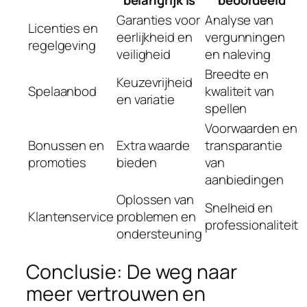
belangrijk is
beoordeeld
Garanties voor
Analyse van
Licenties en
eerlijkheid en
vergunningen
regelgeving
veiligheid
en naleving
Breedte en
Keuzevrijheid
Spelaanbod
kwaliteit van
en variatie
spellen
Voorwaarden en
Bonussen en
Extra waarde
transparantie
promoties
bieden
van
aanbiedingen
Oplossen van
Snelheid en
Klantenservice
problemen en
professionaliteit
ondersteuning
Conclusie: De weg naar
meer vertrouwen en