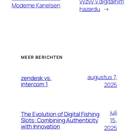
výzvy v digitálním
Moderne Kanelsen
hazardu
→
MEER BERICHTEN
augustus 7,
zendesk vs.
intercom 1
2025
juli
The Evolution of Digital Fishing
15,
Slots: Combining Authenticity
with Innovation
2025