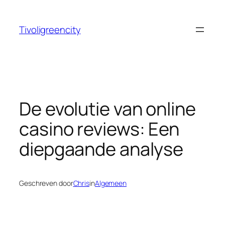
Ga
naar
Tivoligreencity
de
inhoud
De evolutie van online
casino reviews: Een
diepgaande analyse
Geschreven door
Chris
in
Algemeen