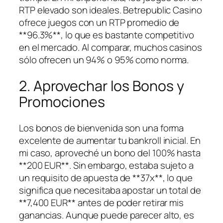
RTP elevado son ideales. Betrepublic Casino
ofrece juegos con un RTP promedio de
**96.3%**, lo que es bastante competitivo
en el mercado. Al comparar, muchos casinos
sólo ofrecen un 94% o 95% como norma.
2. Aprovechar los Bonos y
Promociones
Los bonos de bienvenida son una forma
excelente de aumentar tu bankroll inicial. En
mi caso, aproveché un bono del 100% hasta
**200 EUR**. Sin embargo, estaba sujeto a
un requisito de apuesta de **37x**, lo que
significa que necesitaba apostar un total de
**7,400 EUR** antes de poder retirar mis
ganancias. Aunque puede parecer alto, es