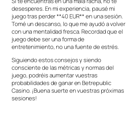
Si te encuentras en una mala racha, no te
desesperes. En mi experiencia, pausé mi
juego tras perder **40 EUR** en una sesión.
Tomé un descanso, lo que me ayudó a volver
con una mentalidad fresca. Recordad que el
juego debe ser una forma de
entretenimiento, no una fuente de estrés.
Siguiendo estos consejos y siendo
consciente de las métricas y normas del
juego, podréis aumentar vuestras
probabilidades de ganar en Betrepublic
Casino. ¡Buena suerte en vuestras próximas
sesiones!