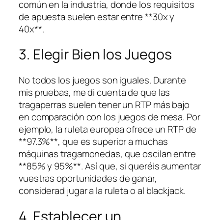
común en la industria, donde los requisitos
de apuesta suelen estar entre **30x y
40x**.
3. Elegir Bien los Juegos
No todos los juegos son iguales. Durante
mis pruebas, me di cuenta de que las
tragaperras suelen tener un RTP más bajo
en comparación con los juegos de mesa. Por
ejemplo, la ruleta europea ofrece un RTP de
**97.3%**, que es superior a muchas
máquinas tragamonedas, que oscilan entre
**85% y 95%**. Así que, si queréis aumentar
vuestras oportunidades de ganar,
considerad jugar a la ruleta o al blackjack.
4. Establecer un