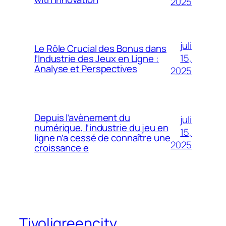
2025
juli
Le Rôle Crucial des Bonus dans
15,
l’Industrie des Jeux en Ligne :
Analyse et Perspectives
2025
Depuis l’avènement du
juli
numérique, l’industrie du jeu en
15,
ligne n’a cessé de connaître une
2025
croissance e
Tivoligreencity