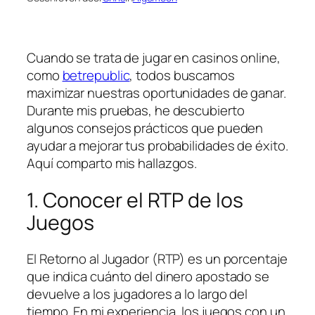
Cuando se trata de jugar en casinos online,
como
betrepublic
, todos buscamos
maximizar nuestras oportunidades de ganar.
Durante mis pruebas, he descubierto
algunos consejos prácticos que pueden
ayudar a mejorar tus probabilidades de éxito.
Aquí comparto mis hallazgos.
1. Conocer el RTP de los
Juegos
El Retorno al Jugador (RTP) es un porcentaje
que indica cuánto del dinero apostado se
devuelve a los jugadores a lo largo del
tiempo. En mi experiencia, los juegos con un