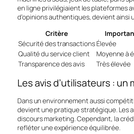
en ligne privilégiaient les plateformes a
d’opinions authentiques, devient ainsi u
Critère
Importa
Sécurité des transactions
Élevée
Qualité du service client
Moyenne à é
Transparence des avis
Très élevée
Les avis d’utilisateurs : un 
Dans un environnement aussi compétitif
devient une pratique stratégique. Les a
discours marketing. Cependant, la crédibi
refléter une expérience équilibrée.