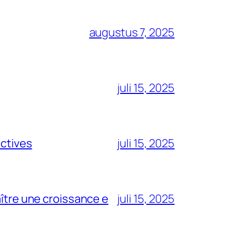
augustus 7, 2025
juli 15, 2025
ectives
juli 15, 2025
aître une croissance e
juli 15, 2025