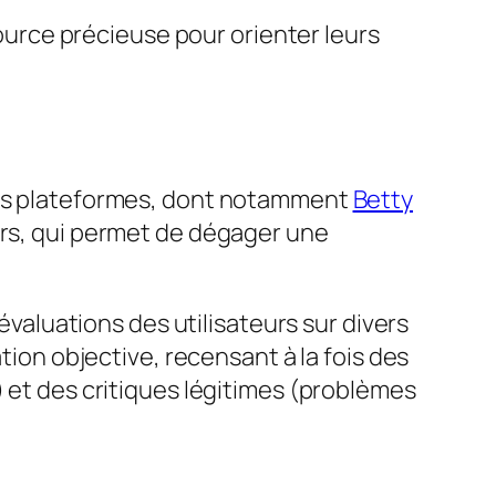
ource précieuse pour orienter leurs
 des plateformes, dont notamment
Betty
urs, qui permet de dégager une
aluations des utilisateurs sur divers
tion objective, recensant à la fois des
) et des critiques légitimes (problèmes