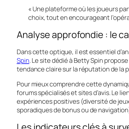
« Une plateforme où les joueurs pa
choix, tout en encourageant l’opéra
Analyse approfondie : le c
Dans cette optique, il est essentiel d
Spin
. Le site dédié à Betty Spin propo
tendance claire sur la réputation de la 
Pour mieux comprendre cette dynamique,
forums spécialisés et sites d’avis. Le li
expériences positives (diversité de jeu
sporadiques de bonus ou de navigation
Les indicateurs clés à surve