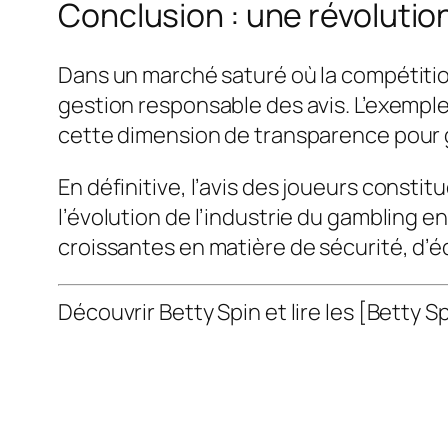
Conclusion : une révolution
Dans un marché saturé où la compétitio
gestion responsable des avis. L’exemple
cette dimension de transparence pour g
En définitive, l’
avis des joueurs
constitue
l’évolution de l’industrie du gambling e
croissantes en matière de sécurité, d’é
Découvrir Betty Spin et lire les [Betty S