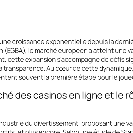
une croissance exponentielle depuis la derniè
on (EGBA)
, le marché européen a atteint une v
nt, cette expansion s’accompagne de défis sig
 la transparence. Au cœur de cette dynamique, 
entent souvent la première étape pour le joueu
é des casinos en ligne et le r
’industrie du divertissement, proposant une va
ortifs, et plus encore. Selon une étude de Sta