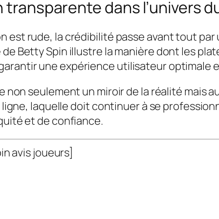
 transparente dans l’univers du
n est rude, la crédibilité passe avant tout 
 de Betty Spin illustre la manière dont les p
arantir une expérience utilisateur optimale e
 non seulement un miroir de la réalité mais au
n ligne, laquelle doit continuer à se professi
quité et de confiance.
pin avis joueurs]