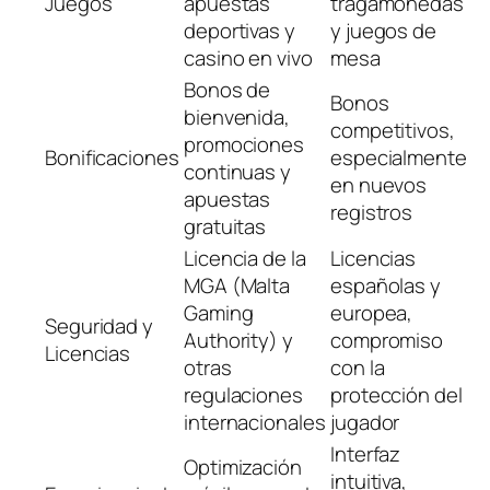
Juegos
apuestas
tragamonedas
deportivas y
y juegos de
casino en vivo
mesa
Bonos de
Bonos
bienvenida,
competitivos,
promociones
Bonificaciones
especialmente
continuas y
en nuevos
apuestas
registros
gratuitas
Licencia de la
Licencias
MGA (Malta
españolas y
Gaming
europea,
Seguridad y
Authority) y
compromiso
Licencias
otras
con la
regulaciones
protección del
internacionales
jugador
Interfaz
Optimización
intuitiva,