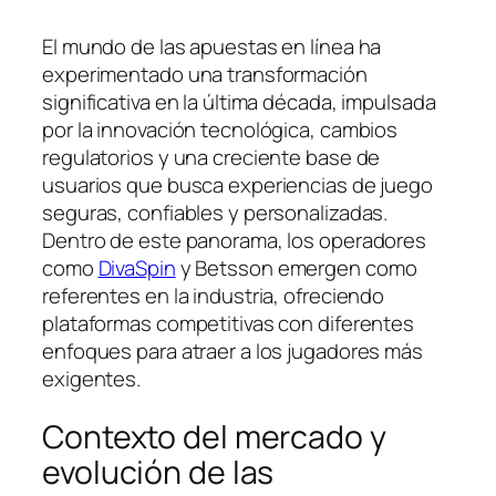
El mundo de las apuestas en línea ha
experimentado una transformación
significativa en la última década, impulsada
por la innovación tecnológica, cambios
regulatorios y una creciente base de
usuarios que busca experiencias de juego
seguras, confiables y personalizadas.
Dentro de este panorama, los operadores
como
DivaSpin
y Betsson emergen como
referentes en la industria, ofreciendo
plataformas competitivas con diferentes
enfoques para atraer a los jugadores más
exigentes.
Contexto del mercado y
evolución de las