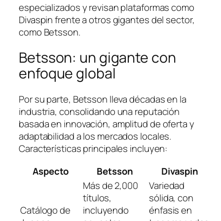
especializados y revisan plataformas como
Divaspin frente a otros gigantes del sector,
como Betsson.
Betsson: un gigante con
enfoque global
Por su parte, Betsson lleva décadas en la
industria, consolidando una reputación
basada en innovación, amplitud de oferta y
adaptabilidad a los mercados locales.
Características principales incluyen:
Aspecto
Betsson
Divaspin
Más de 2,000
Variedad
títulos,
sólida, con
Catálogo de
incluyendo
énfasis en