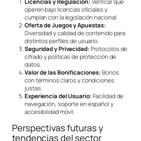
Licencias y Regulación:
Verificar que
operen bajo licencias oficiales y
cumplan con la legislación nacional.
Oferta de Juegos y Apuestas:
Diversidad y calidad de contenido para
distintos perfiles de usuario.
Seguridad y Privacidad:
Protocolos de
cifrado y políticas de protección de
datos.
Valor de las Bonificaciones:
Bonos
con términos claros y condiciones
justas.
Experiencia del Usuario:
Facilidad de
navegación, soporte en español y
accesibilidad móvil.
Perspectivas futuras y
tendencias del sector