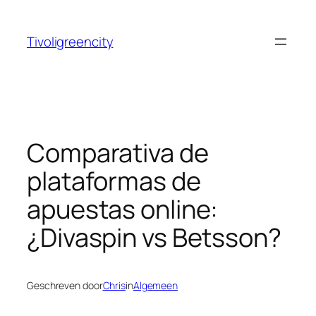
Ga
naar
Tivoligreencity
de
inhoud
Comparativa de
plataformas de
apuestas online:
¿Divaspin vs Betsson?
Geschreven door
Chris
in
Algemeen