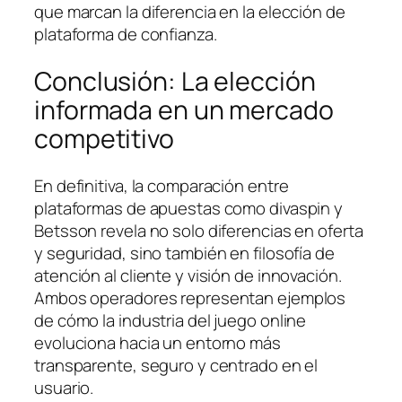
que marcan la diferencia en la elección de
plataforma de confianza.
Conclusión: La elección
informada en un mercado
competitivo
En definitiva, la comparación entre
plataformas de apuestas como divaspin y
Betsson revela no solo diferencias en oferta
y seguridad, sino también en filosofía de
atención al cliente y visión de innovación.
Ambos operadores representan ejemplos
de cómo la industria del juego online
evoluciona hacia un entorno más
transparente, seguro y centrado en el
usuario.