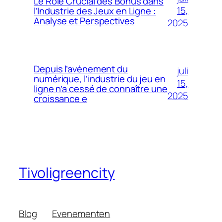
Le Rôle Crucial des Bonus dans
15,
l’Industrie des Jeux en Ligne :
Analyse et Perspectives
2025
Depuis l’avènement du
juli
numérique, l’industrie du jeu en
15,
ligne n’a cessé de connaître une
2025
croissance e
Tivoligreencity
Blog
Evenementen