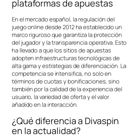
plataformas de apuestas
En el mercado español, la regulación del
juego online desde 2012 ha establecido un
marco riguroso que garantiza la protección
del jugador y la transparencia operativa. Esto
ha llevado a que los sitios de apuestas
adopten infraestructuras tecnológicas de
alta gama y estrategias de diferenciación. La
competencia se intensifica, no solo en
términos de cuotas y bonificaciones, sino
también por la calidad de la experiencia del
usuario, la variedad de oferta y el valor
añadido en la interacción.
¿Qué diferencia a Divaspin
en la actualidad?