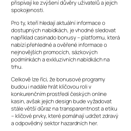
přispívají ke zvýšení důvěry uživatelů a jejich
spokojenosti.
Pro ty, kteří hledají aktuální informace o
dostupných nabídkách, je vhodné sledovat
například casinado bonusy – platformu, která
nabízí přehledné a ověřené informace o
nejnovějších promocích, sázkových
podmínkách a exkluzivních nabídkách na
trhu.
Celkově lze říci, že bonusové programy
budou i nadále hrát klíčovou roli v
konkurenčním prostředí českých online
kasin, avšak jejich design bude vyžadovat
stále větší důraz na transparentnost a etiku
– klíčové prvky, které pomáhají udržet zdravý
a odpovědný sektor hazardních her.