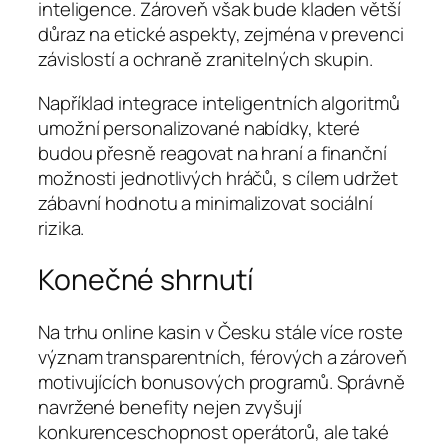
inteligence. Zároveň však bude kladen větší
důraz na etické aspekty, zejména v prevenci
závislostí a ochraně zranitelných skupin.
Například integrace inteligentních algoritmů
umožní personalizované nabídky, které
budou přesně reagovat na hraní a finanční
možnosti jednotlivých hráčů, s cílem udržet
zábavní hodnotu a minimalizovat sociální
rizika.
Konečné shrnutí
Na trhu online kasin v Česku stále více roste
význam transparentních, férových a zároveň
motivujících bonusových programů. Správně
navržené benefity nejen zvyšují
konkurenceschopnost operátorů, ale také